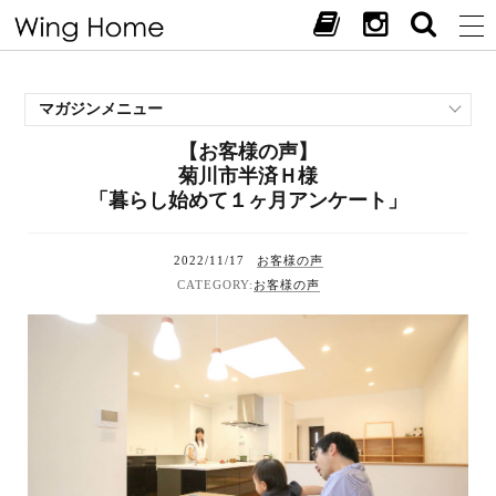
マガジンメニュー
【お客様の声】
施工事例
菊川市半済Ｈ様
スタッフブログ
「暮らし始めて１ヶ月アンケート」
現場中継
お客様の声
2022/11/17
お客様の声
見学会・イベント
お客様の声
オススメの土地
お施主様ブログ