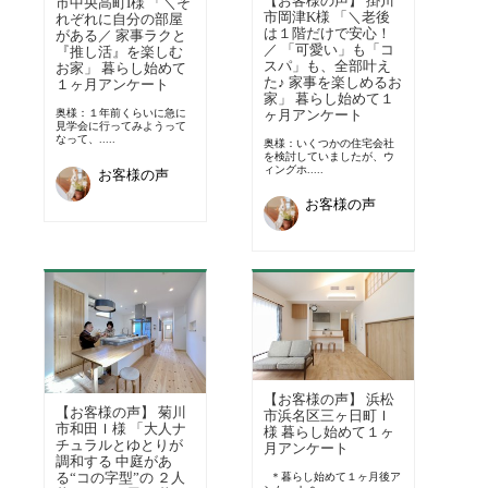
【お客様の声】 掛川
市中央高町I様 「＼そ
市岡津K様 「＼老後
れぞれに自分の部屋
は１階だけで安心！
がある／ 家事ラクと
／ 「可愛い」も「コ
『推し活』を楽しむ
スパ」も、全部叶え
お家」 暮らし始めて
た♪ 家事を楽しめるお
１ヶ月アンケート
家」 暮らし始めて１
ヶ月アンケート
奥様：１年前くらいに急に
見学会に行ってみようって
なって、.....
奥様：いくつかの住宅会社
を検討していましたが、ウ
ィングホ.....
お客様の声
お客様の声
【お客様の声】 浜松
【お客様の声】 菊川
市浜名区三ヶ日町Ｉ
市和田Ｉ様 「大人ナ
様 暮らし始めて１ヶ
チュラルとゆとりが
月アンケート
調和する 中庭があ
る“コの字型”の ２人
＊暮らし始めて１ヶ月後ア