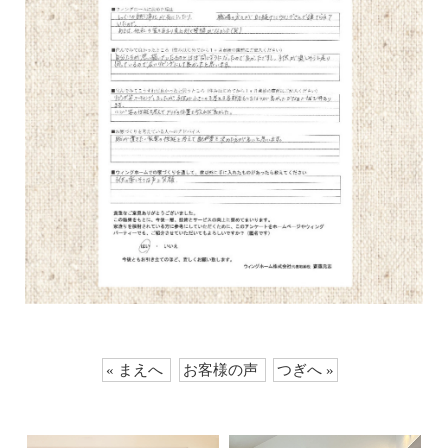
« まえへ
お客様の声
つぎへ »