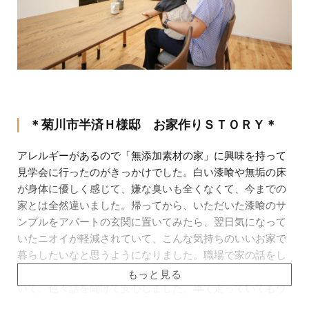
＊菊川市半済Ｈ様邸 お家作りＳＴＯＲＹ＊
アレルギーがあるので「無添加素材の家」に興味を持って
見学会に行ったのがきっかけでした。白い漆喰や無垢の床
が身体に優しく感じて、嫌な臭いも全くなくて、今までの
家とは全然違いました。帰ってから、いただいた漆喰のサ
ンプルをアパートの玄関に置いてみたら、翌日気になって
いたニオイが軽減されていて、こんな気持ちのいいお家で
暮らしたいなと思うようになりました。職場で家の話をし
たら、なんと３人もウィングホームさんで家を建てた方が
いて、色々話を聞けて安心しました。車で走っていてもウ
ィングホームさんの現場をよく見かけたので、地元でそれ