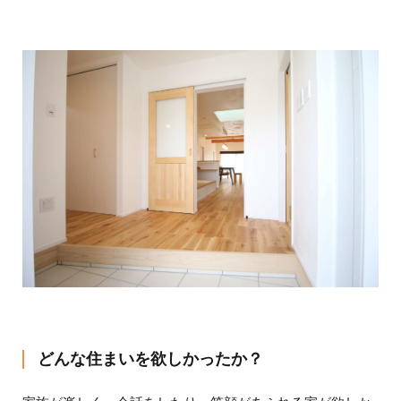
だけたくさん建てていれば間違いないと決めました。私た
ちは土地探しからのスタートでした。共働きなので子ども
が自分で駅まで行けるエリアが希望でした。担当の鈴木さ
んが私たちの理想を親身になって聞いてくれて、ぴったり
の土地を見つけてくれました。家族が一緒にいられる時は
濃密な時間にしたくて、とにかく家族が仲良くいられる間
取りを希望しました。出産と家づくりと仕事の忙しい時期
が重なってしまったので、なかなか時間を合わせるのは大
変でしたが、その分集中して家づくりについて話し合う時
間ができました。
＊暮らし始めて１ヶ月後アンケート＊
どんな住まいを欲しかったか？