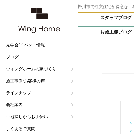
掛川市で注文住宅が得意な工
スタッフブログ
お施主様ブログ
見学会/イベント情報
他社との5つの違い
施工事例
Buffet STYLE（フルオー
会社情報
土地情報検索
ブログ
住まいづくりの流れ
現場中継
Arrange STYLE（イージ
スタッフ紹介
おすすめ土地ブログ
ー）
ウィングホームの家づくり
【快適】Ｗ外断熱って？
お客様の声
ショールームの紹介
PREMIUM ORDER（プ
施工事例/お客様の声
【素材】漆喰をつかう10
お施主様ブログ
地域と共に-シェアショッ
オーダー）
ラインナップ
【構造】安心して長く住め
シェアショップカレンダー
HANARE HOUSE（はな
ス）
会社案内
【保証】業界初二大保証
採用情報
HIRAYA STYLE（平屋ス
土地探しからお手伝い
【維持】アフターサポート
ル）
>
よくあるご質問
>