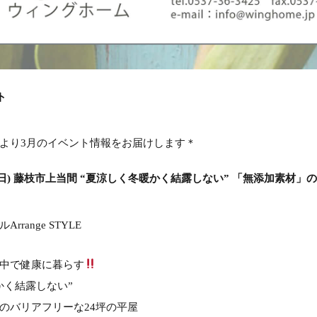
ト
より3月のイベント情報をお届けします＊
)3(日) 藤枝市上当間 “夏涼しく冬暖かく結露しない” 「無添加素材
range STYLE
中で健康に暮らす
かく結露しない”
のバリアフリーな24坪の平屋