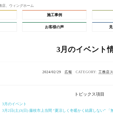
務店、ウィングホーム
施工事例
お客様の声
見
ダー）
3月のイベント
ーオーダ
レミアム
の理由
プ
2024/02/29
広報
工務店
る家
れハウ
トピックス項目
タイ
 3月のイベント
 3月2日(土)3(日) 藤枝市上当間 “夏涼しく冬暖かく結露しない”